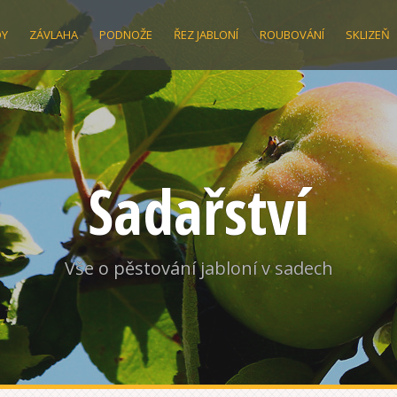
DY
ZÁVLAHA
PODNOŽE
ŘEZ JABLONÍ
ROUBOVÁNÍ
SKLIZEŇ
Sadařství
Vše o pěstování jabloní v sadech