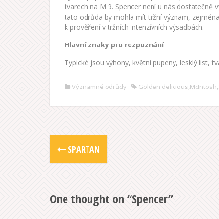
tvarech na M 9. Spencer není u nás dostatečně v
tato odrůda by mohla mít tržní význam, zejména
k prověření v tržních intenzívních výsadbách.
Hlavní znaky pro rozpoznání
Typické jsou výhony, květní pupeny, lesklý list, tv
Významné odrůdy
Golden delicious
,
McIntosh
,
N
SPARTAN
a
v
One thought on “
Spencer
”
i