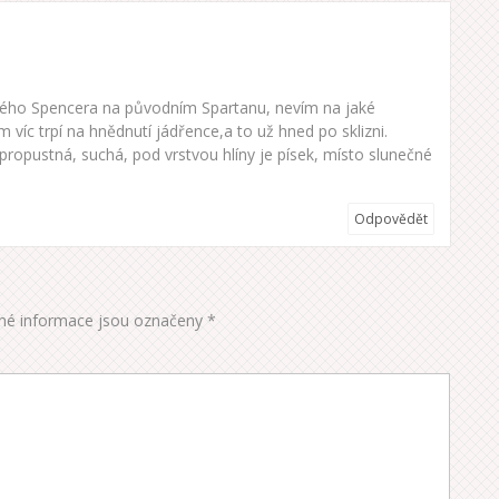
ého Spencera na původním Spartanu, nevím na jaké
m víc trpí na hnědnutí jádřence,a to už hned po sklizni.
ropustná, suchá, pod vrstvou hlíny je písek, místo slunečné
Odpovědět
é informace jsou označeny
*