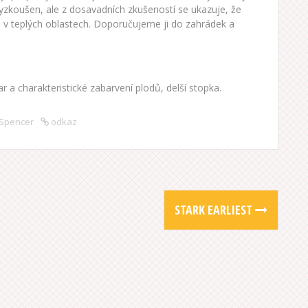
yzkoušen, ale z dosavadních zkušeností se ukazuje, že
 v teplých oblastech. Doporučujeme ji do zahrádek a
ar a charakteristické zabarvení plodů, delší stopka.
Spencer
odkaz
STARK EARLIEST