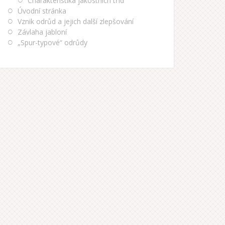
Charakteristika jakostních tříd
Úvodní stránka
Vznik odrůd a jejich další zlepšování
Závlaha jabloní
„Spur-typové“ odrůdy