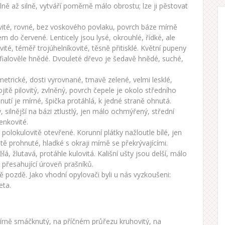
lně až silně, vytváří poměrně málo obrostu; lze ji pěstovat
ovité, rovné, bez voskového povlaku, povrch báze mírně
em do červené. Lenticely jsou lysé, okrouhlé, řídké, ale
té, téměř trojúhelníkovité, těsně přitisklé. Květní pupeny
nafialověle hnědé. Dvouleté dřevo je šedavě hnědé, suché,
ymetrické, dosti vyrovnané, tmavě zelené, velmi lesklé,
jitě pilovitý, zvlněný, povrch čepele je okolo středního
utí je mírné, špička protáhlá, k jedné straně ohnutá.
 silnější na bázi ztlustlý, jen málo ochmýřený, střední
enkovité.
 polokulovitě otevřené. Korunní plátky nažloutle bílé, jen
tě prohnuté, hladké s okraji mírně se překrývajícími.
, žlutavá, protáhle kulovitá. Kališní ušty jsou delší, málo
 přesahující úroveň prašníků.
 pozdě. Jako vhodní opylovači byli u nás vyzkoušeni:
eta.
 mírně smáčknutý, na příčném průřezu kruhovitý, na