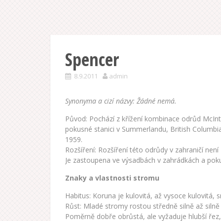
Spencer
8.9.2011
admin
Synonyma a cizí názvy: Žádné nemá.
Původ: Pochází z křížení kombinace odrůd McInt
pokusné stanici v Summerlandu, British Columbi
1959.
Rozšíření: Rozšíření této odrůdy v zahraničí nen
Je zastoupena ve výsadbách v zahrádkách a poku
Znaky a vlastnosti stromu
Habitus: Koruna je kulovitá, až vysoce kulovitá, 
Růst: Mladé stromy rostou středně silně až silně 
Poměrně dobře obrůstá, ale vyžaduje hlubší řez,