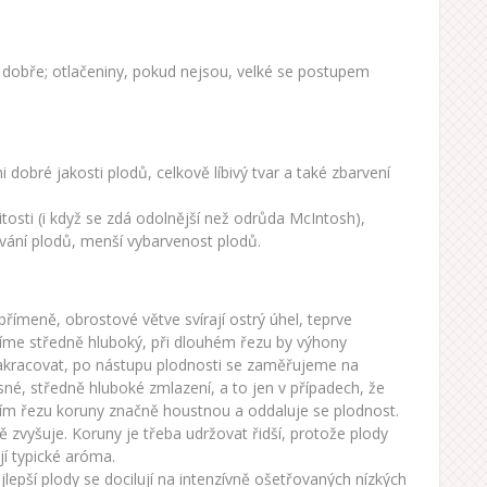
 dobře; otlačeniny, pokud nejsou, velké se postupem
 dobré jakosti plodů, celkově líbivý tvar a také zbarvení
osti (i když se zdá odolnější než odrůda McIntosh),
vání plodů, menší vybarvenost plodů.
přímeně, obrostové větve svírají ostrý úhel, teprve
díme středně hluboký, při dlouhém řezu by výhony
 zakracovat, po nástupu plodnosti se zaměřujeme na
sné, středně hluboké zmlazení, a to jen v případech, že
acím řezu koruny značně houstnou a oddaluje se plodnost.
zvyšuje. Koruny je třeba udržovat řidší, protože plody
jí typické aróma.
jlepší plody se docilují na intenzívně ošetřovaných nízkých