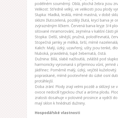
podélném souměrný. Oblá, plochá žebra jsou znat
Velikost: Středně velký, ve velikosti jsou plody v
Slupka: Hladká, lesklá, mírně mastná, v době skli
sklizni žlutozelená, později žlutá, krycí barva je
zvýrazněným líčkem. Červená barva kryje 3/4 plodu
síťované mramorování, zejména v kališní části pl
Stopka: Delší, silnější, pružná, polodřevnatá, če
Stopečná jamky je mělká, širší, mírně nazelenalá
Kalich: Malý, úzký, uzavřený, ušty jsou tenké, d
hluboká, pravidelná, tupě žebernatá, čistá.
Dužnina: Bílá, slabě nažloutlá, zvláště pod slupk
harmonicky vyrovnaná s příjemnou vůní, jemně a
Jádřinec: Poměrně malý, úzký, vejčitě kuželovitý
popraskané, mírně pootevřené do úzké osní duti
protáhlejší.
Doba zrání: Plody zrají velmi pozdě a sklízejí se
ovoce nedocílí typickou chuť a aróma plodu. Plo
zralosti dosahuje v polovině prosince a vydrží d
mají sklon k hnědnutí dužniny.
Hospodářské vlastnosti