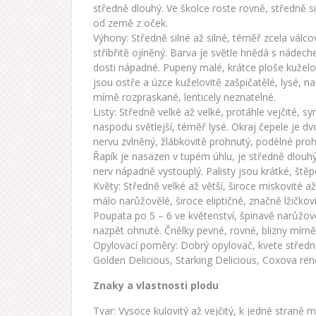
středně dlouhý. Ve školce roste rovně, středně si
od země z oček.
Výhony: Středně silné až silné, téměř zcela válc
stříbřitě ojíněný. Barva je světle hnědá s nádech
dosti nápadné. Pupeny malé, krátce ploše kuželovi
jsou ostře a úzce kuželovitě zašpičatělé, lysé, 
mírně rozpraskané, lenticely neznatelné.
Listy: Středně velké až velké, protáhle vejčité, s
naspodu světlejší, téměř lysé. Okraj čepele je dvo
nervu zvlněný, žlábkovitě prohnutý, podélné prohn
Řapík je nasazen v tupém úhlu, je středně dlouhý,
nerv nápadně vystouplý. Palisty jsou krátké, štěp
Květy: Středně velké až větší, široce miskovité až
málo narůžovělé, široce eliptičné, značně lžičkovi
Poupata po 5 – 6 ve květenství, špinavě narůžovělá
nazpět ohnuté. Čnělky pevné, rovné, blizny mírně
Opylovací poměry: Dobrý opylovač, kvete středně
Golden Delicious, Starking Delicious, Coxova ren
Znaky a vlastnosti plodu
Tvar: Vysoce kulovitý až vejčitý, k jedné straně