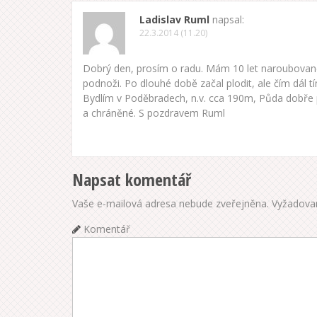
g
Ladislav Ruml
napsal:
22.3.2014 (11.20)
a
c
Dobrý den, prosím o radu. Mám 10 let naroubovan
podnoži. Po dlouhé době začal plodit, ale čím dál tí
e
Bydlím v Poděbradech, n.v. cca 190m, Půda dobře p
a chráněné. S pozdravem Ruml
v
p
ř
Napsat komentář
í
Vaše e-mailová adresa nebude zveřejněna.
Vyžadovan
s
Komentář
p
ě