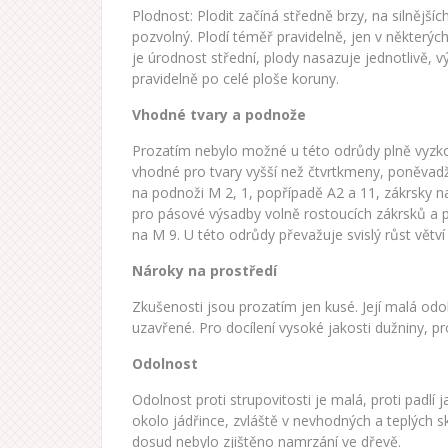
Plodnost: Plodit začíná středně brzy, na silnější
pozvolný. Plodí téměř pravidelně, jen v některýc
je úrodnost střední, plody nasazuje jednotlivě, 
pravidelně po celé ploše koruny.
Vhodné tvary a podnože
Prozatím nebylo možné u této odrůdy plně vyzk
vhodné pro tvary vyšší než čtvrtkmeny, poněvad
na podnoži M 2, 1, popřípadě A2 a 11, zákrsky na
pro pásové výsadby volně rostoucích zákrsků a 
na M 9. U této odrůdy převažuje svislý růst vět
Nároky na prostředí
Zkušenosti jsou prozatím jen kusé. Její malá odol
uzavřené. Pro docílení vysoké jakosti dužniny, p
Odolnost
Odolnost proti strupovitosti je malá, proti padlí
okolo jádřince, zvláště v nevhodných a teplých 
dosud nebylo zjištěno namrzání ve dřevě.