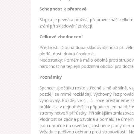
Schopnost k přepravě
Slupka je pevná a pružná, přepravu snáší celkem
zrání při skladování ztrácejí.
Celkové zhodnocení
Přednosti: Dlouhá doba skladovatelnosti při velmi
plodů, dosti dobrá úrodnost.
Nedostatky: Poměrně málo odolná proti strupovit
náročnost na teplejší podzimní období pro dozrá
Poznámky
Spencer zpočátku roste středně silně až silně, vz
později se mírně rozkládají. Výchovný řez prová
vyholovaly. Později ve 4. – 5. roce přestaneme
průklest a v nejnutnějších případech jen na obča
stromy netvoří přírůstky. Při silnějším zmlazov
Plodnost se začíná pozvolna a pomalu se úměrně 
jsou náročné na osvětlení; zastíněné plody nema
Vyžaduje pečlivou ochranu proti strupovitosti. Ne