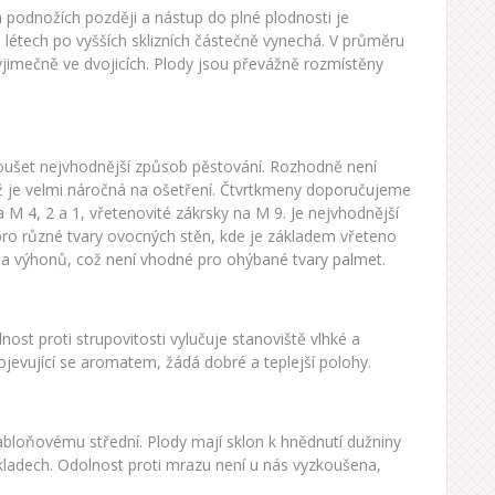
ch podnožích později a nástup do plné plodnosti je
h létech po vyšších sklizních částečně vynechá. V průměru
výjimečně ve dvojicích. Plody jsou převážně rozmístěny
oušet nejvhodnější způsob pěstování. Rozhodně není
ž je velmi náročná na ošetření. Čtvrtkmeny doporučujeme
 M 4, 2 a 1, vřetenovité zákrsky na M 9. Je nejvhodnější
pro různé tvary ovocných stěn, kde je základem vřeteno
ví a výhonů, což není vhodné pro ohýbané tvary palmet.
nost proti strupovitosti vylučuje stanoviště vlhké a
rojevující se aromatem, žádá dobré a teplejší polohy.
 jabloňovému střední. Plody mají sklon k hnědnutí dužniny
skladech. Odolnost proti mrazu není u nás vyzkoušena,