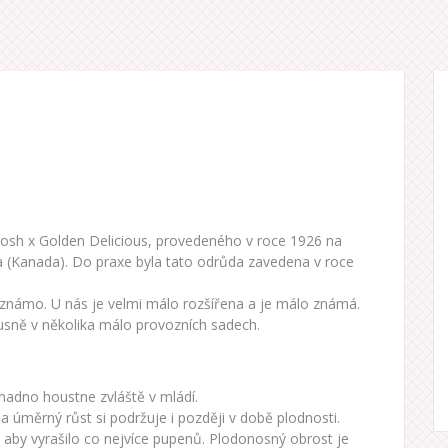
osh x Golden Delicious, provedeného v roce 1926 na
a (Kanada). Do praxe byla tato odrůda zavedena v roce
í známo. U nás je velmi málo rozšířena a je málo známá.
sně v několika málo provozních sadech.
snadno houstne zvláště v mládí.
a úměrný růst si podržuje i později v době plodnosti.
 aby vyrašilo co nejvíce pupenů. Plodonosný obrost je