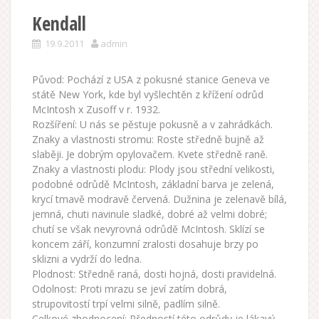
Kendall
19.9.2011
admin
Původ: Pochází z USA z pokusné stanice Geneva ve
státě New York, kde byl vyšlechtěn z křížení odrůd
McIntosh x Zusoff v r. 1932.
Rozšíření: U nás se pěstuje pokusně a v zahrádkách.
Znaky a vlastnosti stromu: Roste středně bujně až
slaběji. Je dobrým opylovačem. Kvete středně raně.
Znaky a vlastnosti plodu: Plody jsou střední velikosti,
podobné odrůdě McIntosh, základní barva je zelená,
krycí tmavě modravě červená. Dužnina je zelenavě bílá,
jemná, chuti navinule sladké, dobré až velmi dobré;
chutí se však nevyrovná odrůdě McIntosh. Sklízí se
koncem září, konzumní zralosti dosahuje brzy po
sklizni a vydrží do ledna.
Plodnost: Středně raná, dosti hojná, dosti pravidelná.
Odolnost: Proti mrazu se jeví zatím dobrá,
strupovitostí trpí velmi silně, padlím silně.
Celkové zhodnocení: Předností této odrůdy je lákavý