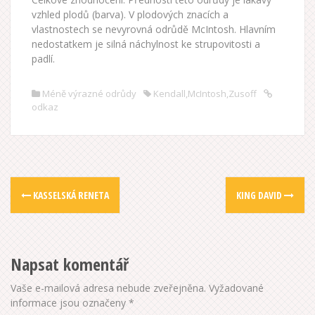
vzhled plodů (barva). V plodových znacích a
vlastnostech se nevyrovná odrůdě McIntosh. Hlavním
nedostatkem je silná náchylnost ke strupovitosti a
padlí.
Méně výrazné odrůdy
Kendall
,
McIntosh
,
Zusoff
odkaz
N
KASSELSKÁ RENETA
KING DAVID
a
v
Napsat komentář
i
Vaše e-mailová adresa nebude zveřejněna.
Vyžadované
informace jsou označeny
*
g