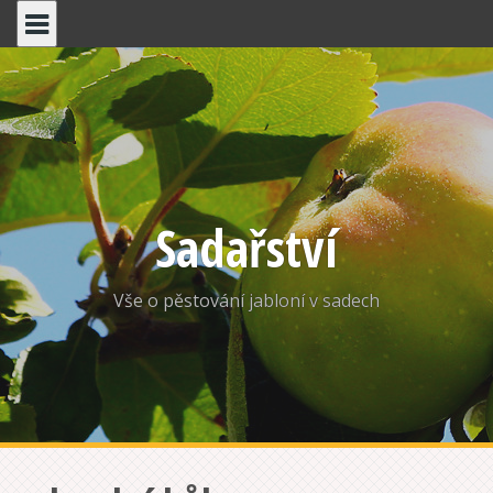
P
ř
e
s
k
o
č
i
t
n
Sadařství
a
o
b
Vše o pěstování jabloní v sadech
s
a
h